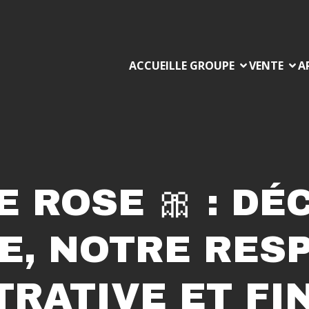
ACCUEIL
LE GROUPE
VENTE
A
 ROSE 🎀 : D
E, NOTRE RES
TRATIVE ET FI